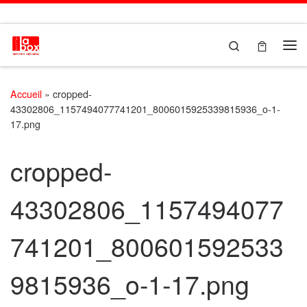
Passer au contenu
Search
Me
Accueil
»
cropped-
43302806_1157494077741201_8006015925339815936_o-1-
17.png
cropped-
43302806_1157494077
741201_800601592533
9815936_o-1-17.png