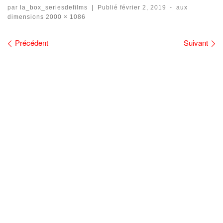
par
la_box_seriesdefilms
|
Publié
février 2, 2019
-
aux
dimensions
2000 × 1086
Navigation des images
Précédent
Suivant