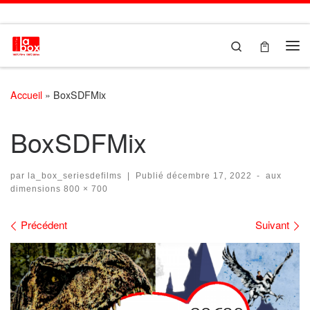
Passer au contenu
Search
Me
Accueil
»
BoxSDFMix
BoxSDFMix
par
la_box_seriesdefilms
|
Publié
décembre 17, 2022
-
aux
dimensions
800 × 700
Navigation des images
Précédent
Suivant