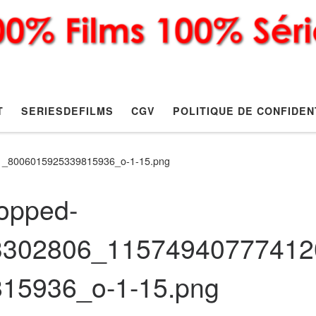
T
SERIESDEFILMS
CGV
POLITIQUE DE CONFIDEN
1_8006015925339815936_o-1-15.png
opped-
3302806_11574940777412
815936_o-1-15.png