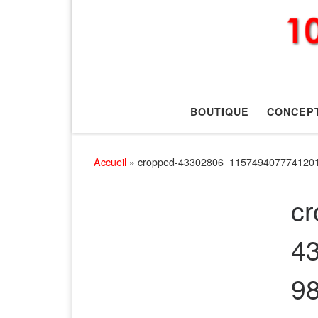
BOUTIQUE
CONCEP
Accueil
»
cropped-43302806_115749407774120
cr
4
9