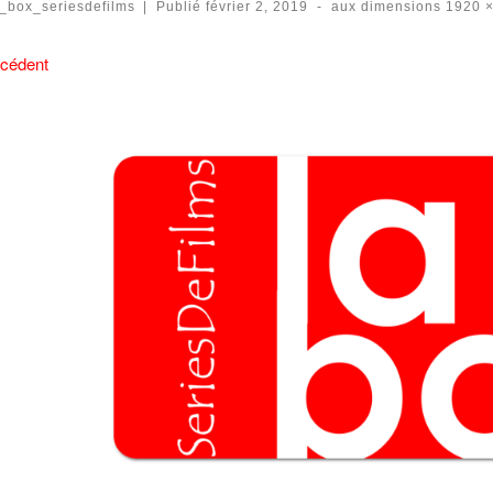
a_box_seriesdefilms
|
Publié
février 2, 2019
-
aux dimensions
1920 ×
vigation des images
cédent