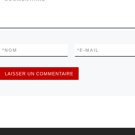
*
NOM
*
E-MAIL