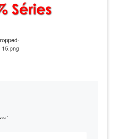
cropped-
-15.png
avec
*