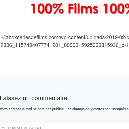
s://laboxseriesdefilms.com/wp-content/uploads/2019/02/
02806_1157494077741201_8006015925339815936_o-1
Laissez un commentaire
Votre adresse e-mail ne sera pas publiée.
Les champs obligatoires sont indiqués 
*
COMMENTAIRE