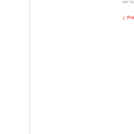
par
l
Na
Pré