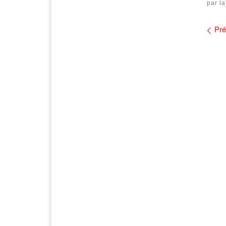
par
l
Na
Pré