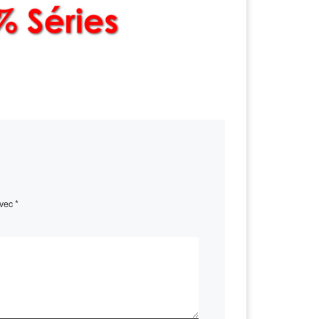
avec
*