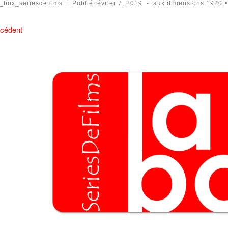
a_box_seriesdefilms
|
Publié
février 7, 2019
-
aux dimensions
1920 ×
vigation des images
cédent