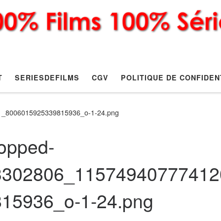
T
SERIESDEFILMS
CGV
POLITIQUE DE CONFIDEN
1_8006015925339815936_o-1-24.png
opped-
3302806_11574940777412
815936_o-1-24.png