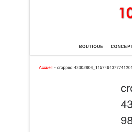
BOUTIQUE
CONCEP
Accueil
»
cropped-43302806_115749407774120
cr
4
9