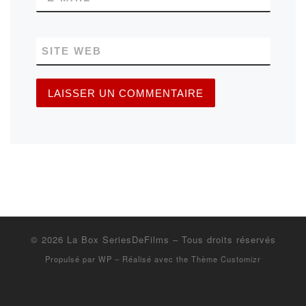
SITE WEB
© 2026
La Box SeriesDeFilms
– Tous droits réservés
Propulsé par
WP
– Réalisé avec the
Thème Customizr