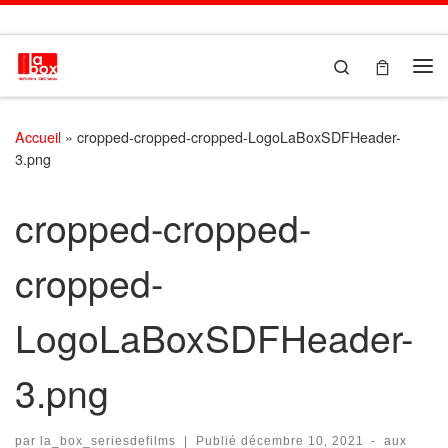
Passer au contenu
Search
Me
Accueil
»
cropped-cropped-cropped-LogoLaBoxSDFHeader-
3.png
cropped-cropped-
cropped-
LogoLaBoxSDFHeader-
3.png
par
la_box_seriesdefilms
|
Publié
décembre 10, 2021
-
aux