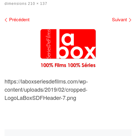
dimensions
210 × 137
Navigation des images
Précédent
Suivant
https://laboxseriesdefilms.com/wp-
content/uploads/2019/02/cropped-
LogoLaBoxSDFHeader-7.png