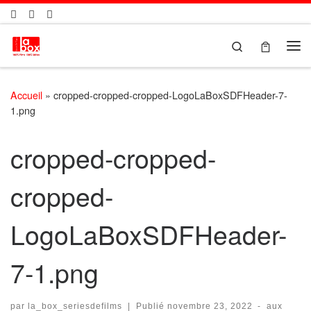
Passer au contenu
Search
Me
Accueil
»
cropped-cropped-cropped-LogoLaBoxSDFHeader-7-
1.png
cropped-cropped-
cropped-
LogoLaBoxSDFHeader-
7-1.png
par
la_box_seriesdefilms
|
Publié
novembre 23, 2022
-
aux