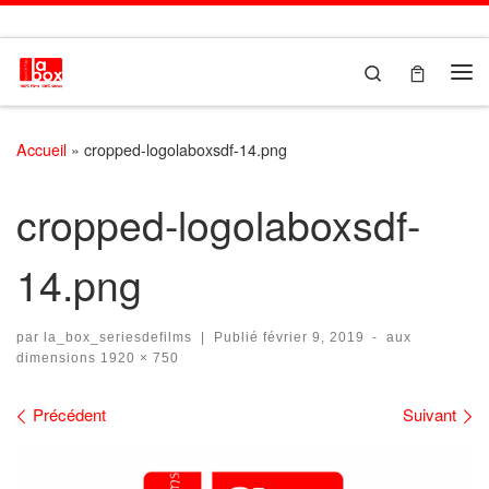
Passer au contenu
Search
Me
Accueil
»
cropped-logolaboxsdf-14.png
cropped-logolaboxsdf-
14.png
par
la_box_seriesdefilms
|
Publié
février 9, 2019
-
aux
dimensions
1920 × 750
Navigation des images
Précédent
Suivant