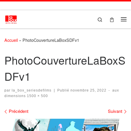
Passer au contenu
Search
Me
Accueil
»
PhotoCouvertureLaBoxSDFv1
PhotoCouvertureLaBoxS
DFv1
par
la_box_seriesdefilms
|
Publié
novembre 25, 2022
-
aux
dimensions
1500 × 500
Navigation des images
Précédent
Suivant