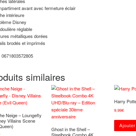
hes latérales
partiment avant avec fermeture éclair
he intérieure
blème Disney
doulière réglable
rures métalliques dorées
ails brodés et imprimés
: 0671803572805
oduits similaires
Harry Pott
9,99
€
he Neige – Loungefly
ney Villains Scene
Ajouter
 Queen)
Ghost in the Shell –
Steelbook Combo 4K
€