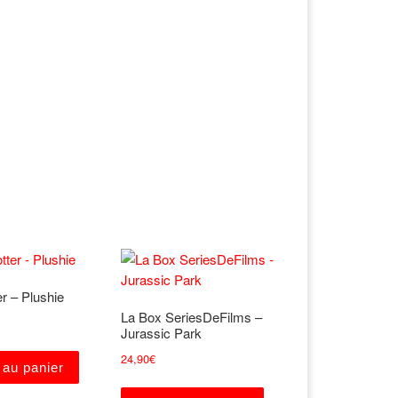
er – Plushie
La Box SeriesDeFilms –
Jurassic Park
24,90
€
 au panier