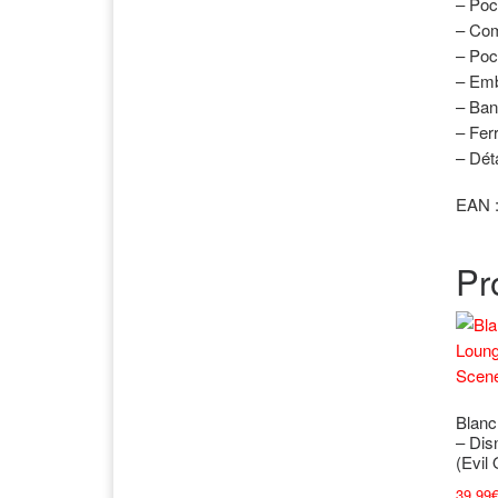
– Poc
– Com
– Poc
– Em
– Ban
– Fer
– Dét
EAN 
Pr
Blanc
– Dis
(Evil
39,99