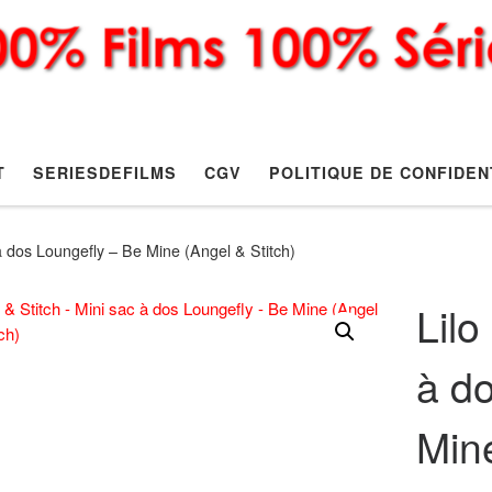
T
SERIESDEFILMS
CGV
POLITIQUE DE CONFIDEN
 à dos Loungefly – Be Mine (Angel & Stitch)
Lilo
à d
Mine