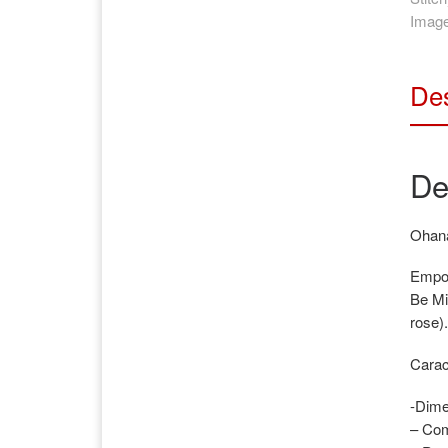
Des
De
Ohan
Empor
Be Min
rose).
Caract
-Dime
– Com