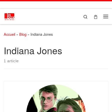
Passer au contenu
Search
Me
Accueil
»
Blog
»
Indiana Jones
Indiana Jones
1 article