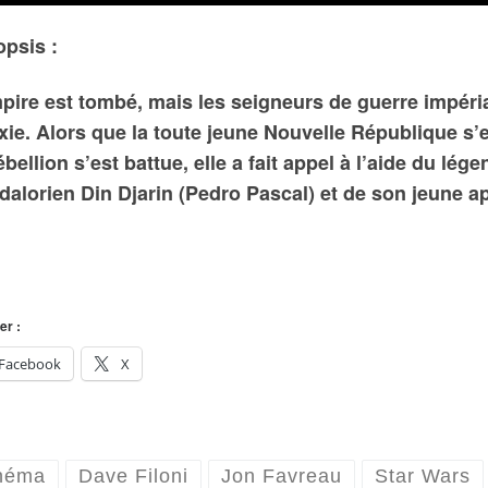
psis :
pire est tombé, mais les seigneurs de guerre impéria
xie. Alors que la toute jeune Nouvelle République s’e
ébellion s’est battue, elle a fait appel à l’aide du lé
alorien Din Djarin (Pedro Pascal) et de son jeune a
er :
Facebook
X
néma
Dave Filoni
Jon Favreau
Star Wars