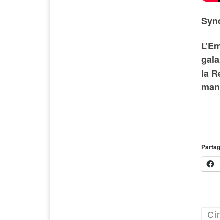
Syno
L’Em
gala
la R
mand
Partag
Ci