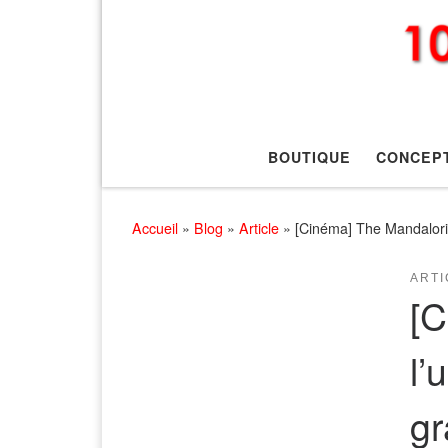
BOUTIQUE
CONCEP
Accueil
»
Blog
»
Article
»
[Cinéma] The Mandaloria
ARTI
[C
l’
gr