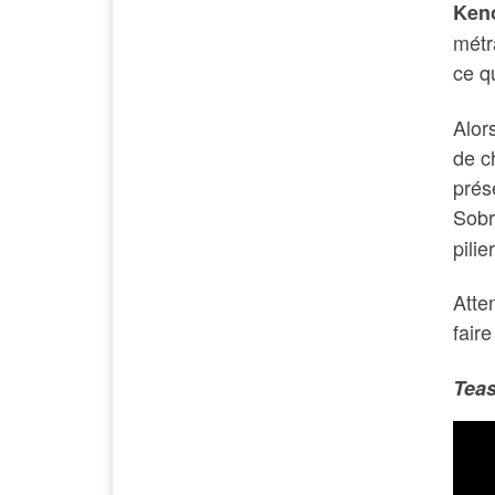
Ken
métr
ce q
Alor
de ch
prés
Sobr
pilie
Atte
fair
Teas