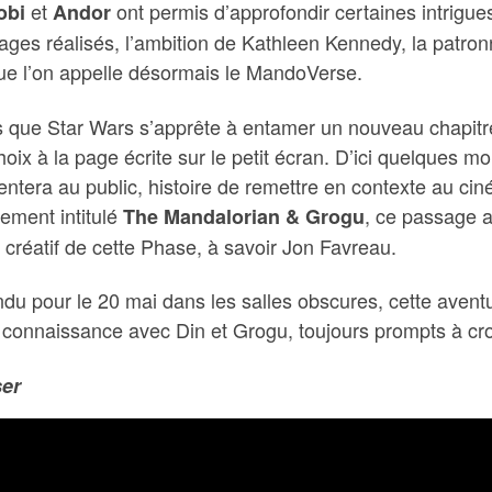
et
ont permis d’approfondir certaines intrigues
obi
Andor
ages réalisés, l’ambition de Kathleen Kennedy, la patronn
ue l’on appelle désormais le MandoVerse.
s que Star Wars s’apprête à entamer un nouveau chapitre
oix à la page écrite sur le petit écran. D’ici quelques mo
entera au public, histoire de remettre en contexte au ciné
ement intitulé
, ce passage au
The Mandalorian & Grogu
r créatif de cette Phase, à savoir Jon Favreau.
ndu pour le 20 mai dans les salles obscures, cette aven
e connaissance avec Din et Grogu, toujours prompts à cro
er