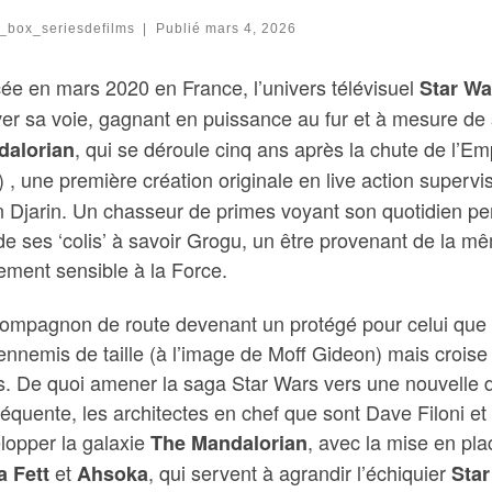
a_box_seriesdefilms
|
Publié
mars 4, 2026
ée en mars 2020 en France, l’univers télévisuel
Star W
ver sa voie, gagnant en puissance au fur et à mesure d
, qui se déroule cinq ans après la chute de l’Em
dalorian
) , une première création originale en live action superv
n Djarin. Un chasseur de primes voyant son quotidien per
 de ses ‘colis’ à savoir Grogu, un être provenant de la m
ement sensible à la Force.
ompagnon de route devenant un protégé pour celui que 
ennemis de taille (à l’image de Moff Gideon) mais croise
s. De quoi amener la saga Star Wars vers une nouvelle d
équente, les architectes en chef que sont Dave Filoni et
lopper la galaxie
, avec la mise en pla
The Mandalorian
et
, qui servent à agrandir l’échiquier
a Fett
Ahsoka
Star