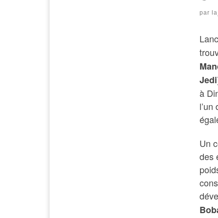
par
l
Lanc
trou
Man
Jedi
à Di
l’un
égal
Un c
des 
poid
cons
déve
Bob