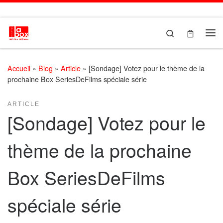
Passer au contenu
Search
Me
Accueil
»
Blog
»
Article
»
[Sondage] Votez pour le thème de la
prochaine Box SeriesDeFilms spéciale série
ARTICLE
[Sondage] Votez pour le
thème de la prochaine
Box SeriesDeFilms
spéciale série