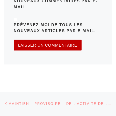
NOUVEAUX COMMENTAIRES PAR E-
MAIL.
PRÉVENEZ-MOI DE TOUS LES
NOUVEAUX ARTICLES PAR E-MAIL.
Parcourir les articles
Article précédent
MAINTIEN – PROVISOIRE – DE L’ACTIVITÉ DE LA BOX SERIESDEFILMS