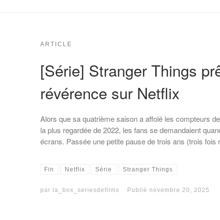
ARTICLE
[Série] Stranger Things prê
révérence sur Netflix
Alors que sa quatrième saison a affolé les compteurs de l
la plus regardée de 2022, les fans se demandaient quand 
écrans. Passée une petite pause de trois ans (trois fois 
Fin
Netflix
Série
Stranger Things
par
la_box_seriesdefilms
Publié
novembre 20, 2025