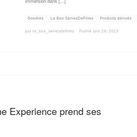
immersion dans […]
Goodies
La Box SeriesDeFilms
Produits dérivés
par
la_box_seriesdefilms
Publié
juin 29, 2023
he Experience prend ses