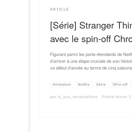
ARTICLE
[Série] Stranger Thi
avec le spin-off Ch
Figurant parmi les porte-étendards de Netf
d’arriver à une étape cruciale de son histo
ce début d’année au terme de cinq saisons 
Animation
Netflix
Série
SPin-off
par
la_box_seriesdefilms
Publié
février 5