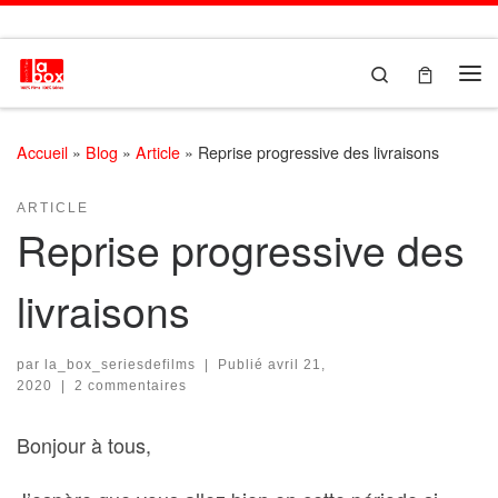
Passer au contenu
Search
Me
Accueil
»
Blog
»
Article
»
Reprise progressive des livraisons
ARTICLE
Reprise progressive des
livraisons
par
la_box_seriesdefilms
|
Publié
avril 21,
2020
|
2 commentaires
Bonjour à tous,