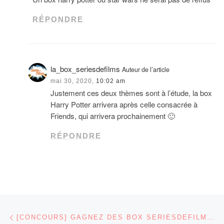
RÉPONDRE
la_box_seriesdefilms
Auteur de l’article
mai 30, 2020,
10:02 am
Justement ces deux thèmes sont à l’étude, la box
Harry Potter arrivera après celle consacrée à
Friends, qui arrivera prochainement 🙂
RÉPONDRE
Parcourir les articles
Article précédent
[CONCOURS] GAGNEZ DES BOX SERIESDEFILMS STRANGER THINGS ET JURASSIC PARK SUR SERIESDEFILMS.COM À L’OCCASION DE SES 4 ANS