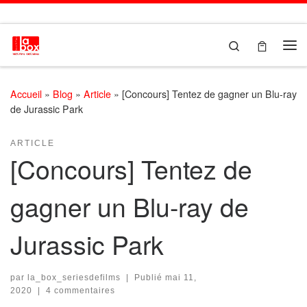
Passer au contenu
Search
Me
Accueil
»
Blog
»
Article
»
[Concours] Tentez de gagner un Blu-ray
de Jurassic Park
ARTICLE
[Concours] Tentez de
gagner un Blu-ray de
Jurassic Park
par
la_box_seriesdefilms
|
Publié
mai 11,
2020
|
4 commentaires